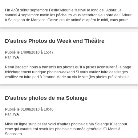
Fin Août début septembre Festiv'Adour le festival le long de l'Adour Le
samedi 4 septembre matin les pêcheurs vous attendrons au bord de l’Adour
à Saint jean de Marsacq. Casse-croute animé et apéro le midi, vous pourrez
dès 14 heures et 200 mètres plus...
D'autres Photos du Week end Théâtre
Publié le 14/08/2010 à 15:47
Par
TVA
Rémi Bagattin nous a transmis les photos qu'il a prises àconsulter à la page
téléchargement rubrique photos weekend Si vous voulez faire des tirages
veuillez en faire part à Jeanne Marie ou via le site (les photos présents sur le
site sont en faible...
D'autres photos de ma Solange
Publié le 01/08/2010 à 10:40
Par
TVA
Mise en ligne sur picassa voici d'autres photos de Ma Solange ICI et pour
ceux qui voudraient revoir les photos de tournée générale ICI Merci à
Sebastien .