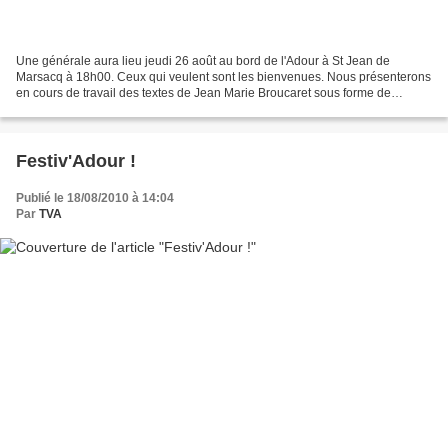
Une générale aura lieu jeudi 26 août au bord de l'Adour à St Jean de
Marsacq à 18h00. Ceux qui veulent sont les bienvenues. Nous présenterons
en cours de travail des textes de Jean Marie Broucaret sous forme de
saynètes. Une autre générale sera prévue...
Festiv'Adour !
Publié le 18/08/2010 à 14:04
Par
TVA