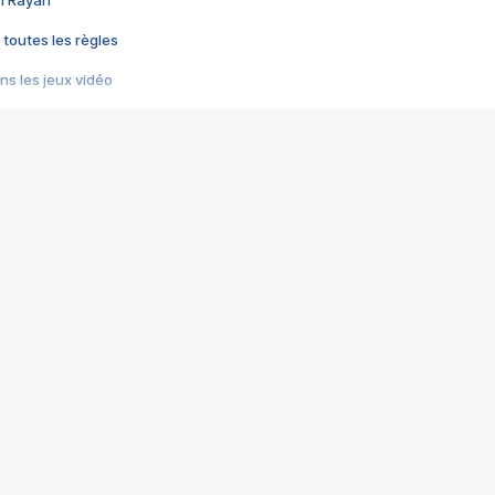
im Rayan
 toutes les règles
s les jeux vidéo
us choquant de Rockstar ? - Le scandale BULLY
e plus moche de Steam
du RÊVE tourne au CAUCHEMAR
pendant 8 heures
it… à tort
umiliés par un jeu vidéo
ire - Final Fantasy 8
ti un empire - Age of Empires
story DOFUS
tard, il crée l'un des pires jeux de tous les temps, MindsEye.