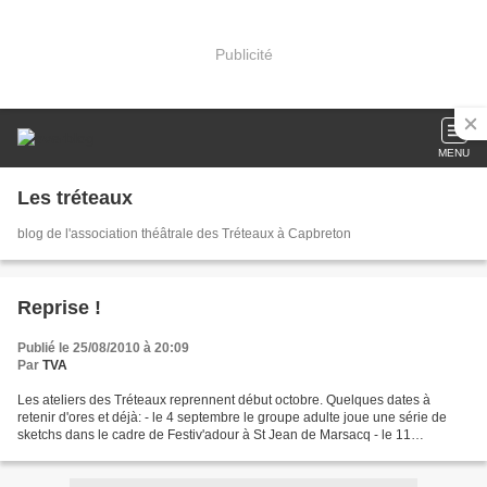
Publicité
MENU
Les tréteaux
blog de l'association théâtrale des Tréteaux à Capbreton
Reprise !
Publié le 25/08/2010 à 20:09
Par
TVA
Les ateliers des Tréteaux reprennent début octobre. Quelques dates à
retenir d'ores et déjà: - le 4 septembre le groupe adulte joue une série de
sketchs dans le cadre de Festiv'adour à St Jean de Marsacq - le 11
septembre nous participons au forum des...