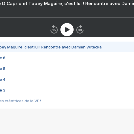
 DiCaprio et Tobey Maguire, c'est lui ! Rencontre avec Dam
bey Maguire, c'est lui ! Rencontre avec Damien Witecka
e 6
e 5
e 4
e 3
s créatrices de la VF !
e 2
e 1
e Mektoub My Love arrive enfin ! Rencontre avec Shaïn Boumedine et Sal