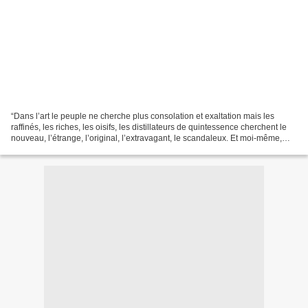
“Dans l’art le peuple ne cherche plus consolation et exaltation mais les
raffinés, les riches, les oisifs, les distillateurs de quintessence cherchent le
nouveau, l’étrange, l’original, l’extravagant, le scandaleux. Et moi-même,
depuis le cubisme, et...