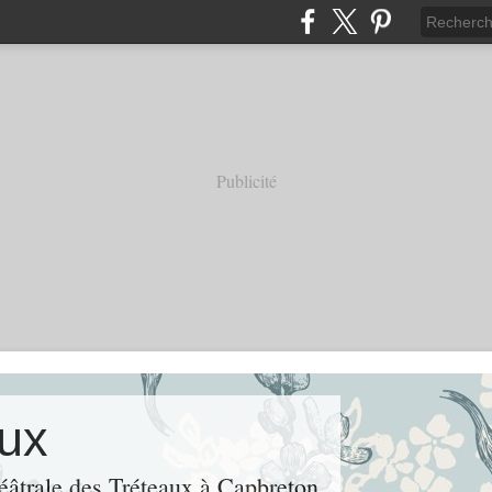
Publicité
aux
héâtrale des Tréteaux à Capbreton