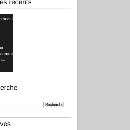
les récents
inement
au
, comme
n...
erche
ives