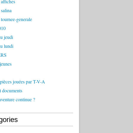
affiches
salina
tournee-generale
010
du jeudi
du lundi
ERS
 jeunes
s pièces jouées par T-V-A
et documents
'aventure continue ?
gories