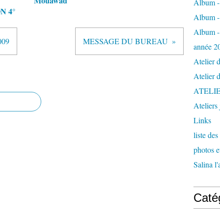
Mouawad
Album - 
N 4°
Album - 
Album - 
009
MESSAGE DU BUREAU
année 2
Atelier 
Atelier 
ATELI
Ateliers
Links
liste de
photos 
Salina l
Caté