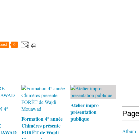
post
0
Atelier impro
présentation
Page
Formation 4° année
publique
E
Chimères présente
Album -
UAWAD
FORÊT de Wajdi