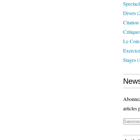
Spectacl
Divers
(
Citatio
Critique
Le Coin
Exercice
Stages
(
News
Abonnez-
articles 