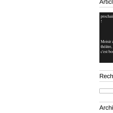
Artic
procha
!
Moisir 
théâtre
c'est bo
Rech
Arch