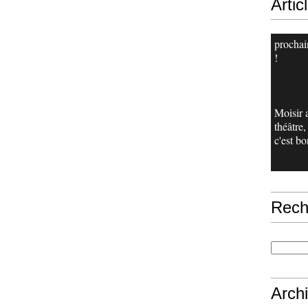
Artic
procha
!
Moisir 
théâtre
c'est bo
Rech
Arch