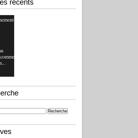
les récents
inement
au
, comme
n...
erche
ives