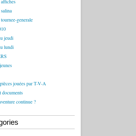
affiches
salina
tournee-generale
010
du jeudi
du lundi
ERS
 jeunes
s pièces jouées par T-V-A
et documents
'aventure continue ?
gories