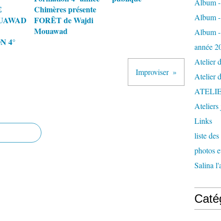
Album - 
E
Chimères présente
Album - 
UAWAD
FORÊT de Wajdi
Mouawad
Album - 
N 4°
année 2
Atelier 
Improviser
Atelier 
ATELI
Ateliers
Links
liste de
photos 
Salina l
Caté