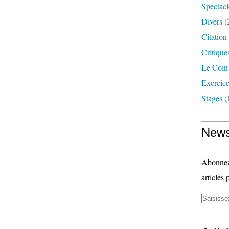
Spectacl
Divers
(
Citatio
Critique
Le Coin
Exercice
Stages
(
News
Abonnez-
articles 