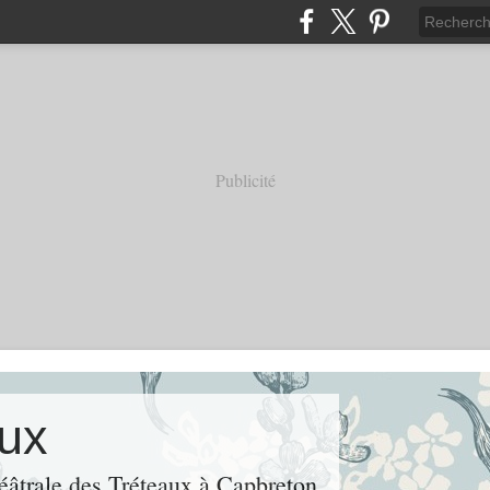
Publicité
aux
héâtrale des Tréteaux à Capbreton