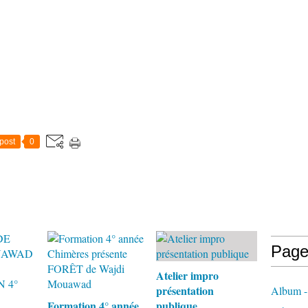
post
0
Page
Atelier impro
présentation
Album -
Formation 4° année
publique